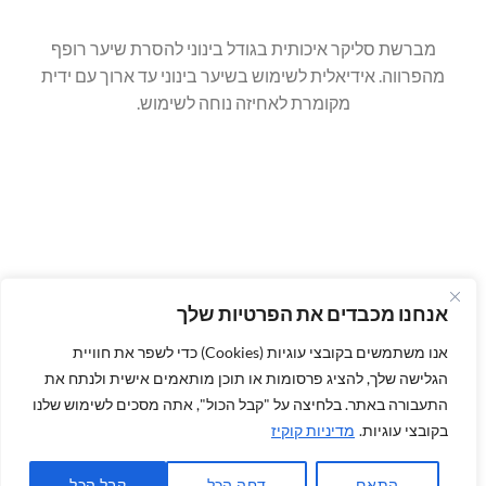
מברשת סליקר איכותית בגודל בינוני להסרת שיער רופף
מהפרווה. אידיאלית לשימוש בשיער בינוני עד ארוך עם ידית
מקומרת לאחיזה נוחה לשימוש.
אנחנו מכבדים את הפרטיות שלך
אנו משתמשים בקובצי עוגיות (Cookies) כדי לשפר את חוויית
הגלישה שלך, להציג פרסומות או תוכן מותאמים אישית ולנתח את
התעבורה באתר. בלחיצה על "קבל הכול", אתה מסכים לשימוש שלנו
בקובצי עוגיות.
מדיניות קוקיז
הבלוג שלנו
משלוחים חינם
לא מרוצים? החזר כספי מובטח
מדיניות פרטיות
הצהרת נגישות
תקנון
צור קשר
התאם
דחה הכל
קבל הכל