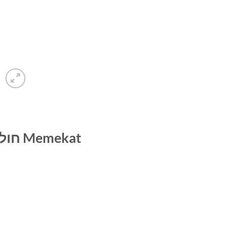
Memekat חול לחתולים מתגבש בניחוח בייבי פאודר עדין – 10 ליטר