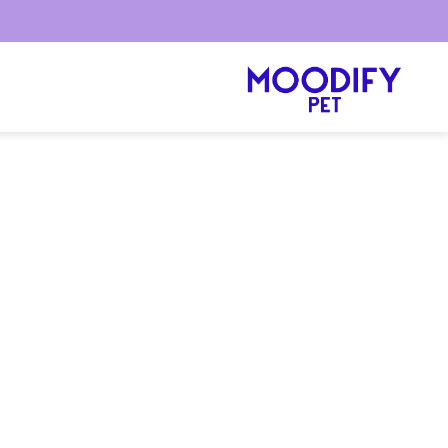
Ski
t
conten