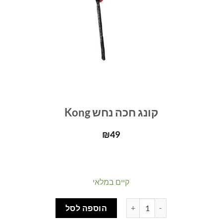
קונג חכה נחש Kong
₪
49
קיים במלאי
כמות של קונג חכה נחש Kong
הוספה לסל