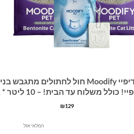
מנוי חודשי! זוג מודיפיי Moodify חול לחתולי
! כולל משלוח עד הבית! – 10 ליטר * 2 יח'
₪
129
המלאי אזל