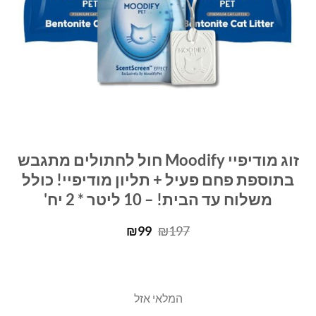
זוג מודיפיי Moodify חול לחתולים מתגבש
בתוספת פחם פעיל + תליון מודיפיי! כולל
משלוח עד הבית! – 10 ליטר * 2 יח'
המחיר
המחיר
₪
99
₪
197
המקורי
הנוכחי
היה:
הוא:
₪99.
₪197.
המלאי אזל