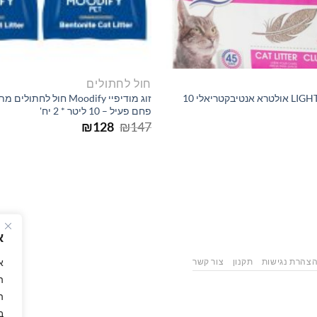
חול לחתולים
ספיקט LIGHTWEIGHT אולטרא אנטיבקטריאלי 10
זוג מודיפיי Moodify חול ל
פחם פעיל – 10 ליטר * 2 יח'
המחיר
המחיר
₪
128
₪
147
המקורי
הנוכחי
היה:
הוא:
₪128.
₪147.
א
צהרת נגישות
תקנון
צור קשר
ה
ה
ב