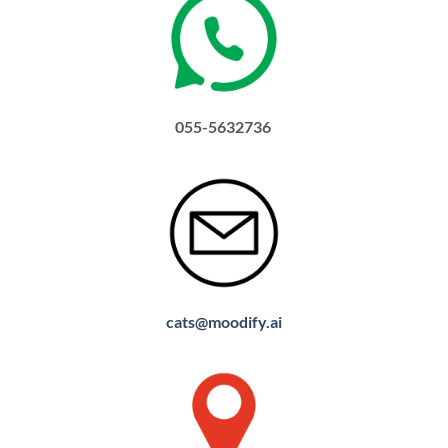
055-5632736
cats@moodify.ai